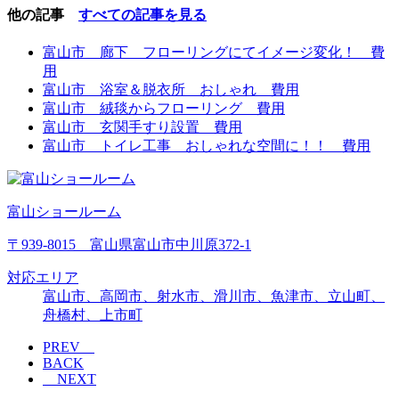
他の記事
すべての記事を見る
富山市 廊下 フローリングにてイメージ変化！ 費
用
富山市 浴室＆脱衣所 おしゃれ 費用
富山市 絨毯からフローリング 費用
富山市 玄関手すり設置 費用
富山市 トイレ工事 おしゃれな空間に！！ 費用
富山ショールーム
〒939-8015 富山県富山市中川原372-1
対応エリア
富山市、高岡市、射水市、滑川市、魚津市、立山町、
舟橋村、上市町
PREV
BACK
NEXT