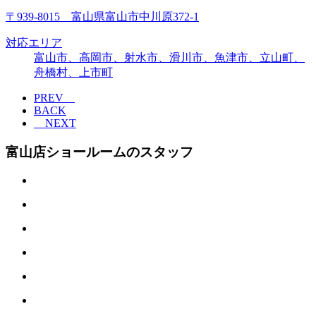
〒939-8015 富山県富山市中川原372-1
対応エリア
富山市、高岡市、射水市、滑川市、魚津市、立山町、
舟橋村、上市町
PREV
BACK
NEXT
富山店ショールームのスタッフ