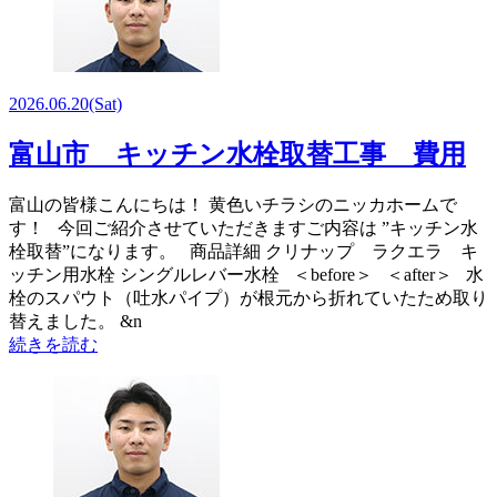
2026.06.20
(Sat)
富山市 キッチン水栓取替工事 費用
富山の皆様こんにちは！ 黄色いチラシのニッカホームで
す！ 今回ご紹介させていただきますご内容は ”キッチン水
栓取替”になります。 商品詳細 クリナップ ラクエラ キ
ッチン用水栓 シングルレバー水栓 ＜before＞ ＜after＞ 水
栓のスパウト（吐水パイプ）が根元から折れていたため取り
替えました。 &n
続きを読む