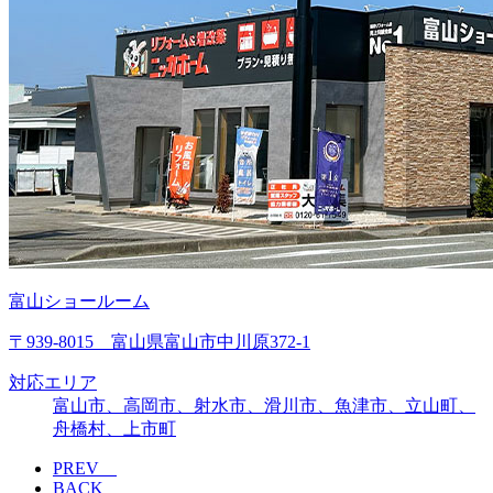
富山ショールーム
〒939-8015 富山県富山市中川原372-1
対応エリア
富山市、高岡市、射水市、滑川市、魚津市、立山町、
舟橋村、上市町
PREV
BACK