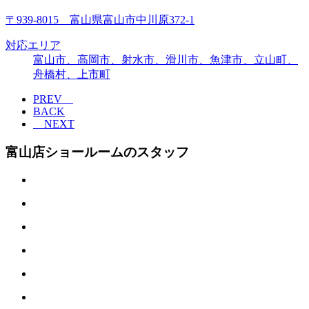
〒939-8015 富山県富山市中川原372-1
対応エリア
富山市、高岡市、射水市、滑川市、魚津市、立山町、
舟橋村、上市町
PREV
BACK
NEXT
富山店ショールームのスタッフ