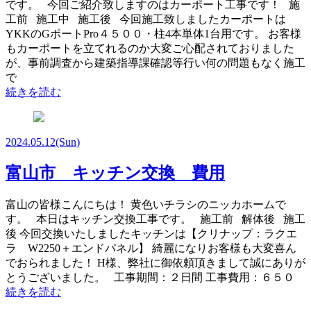
です。 今回ご紹介致しますのはカーポート工事です！ 施
工前 施工中 施工後 今回施工致しましたカーポートは
YKKのGポートPro４５００・柱4本単体1台用です。 お客様
もカーポートを立てれるのか大変ご心配されておりました
が、事前調査から建築指導課確認等行い何の問題もなく施工
で
続きを読む
2024.05.12
(Sun)
富山市 キッチン交換 費用
富山の皆様こんにちは！ 黄色いチラシのニッカホームで
す。 本日はキッチン交換工事です。 施工前 解体後 施工
後 今回交換いたしましたキッチンは【クリナップ：ラクエ
ラ W2250＋エンドパネル】 綺麗になりお客様も大変喜ん
でおられました！ H様、弊社に御依頼頂きまして誠にありが
とうございました。 工事期間：２日間 工事費用：６５０
続きを読む