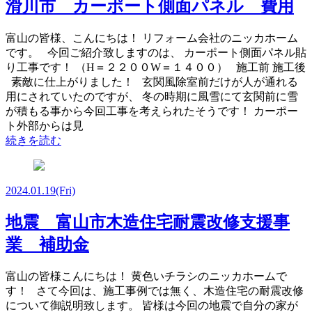
滑川市 カーポート側面パネル 費用
富山の皆様、こんにちは！ リフォーム会社のニッカホーム
です。 今回ご紹介致しますのは、 カーポート側面パネル貼
り工事です！ （H＝２２００W＝１４００） 施工前 施工後
素敵に仕上がりました！ 玄関風除室前だけが人が通れる
用にされていたのですが、 冬の時期に風雪にて玄関前に雪
が積もる事から今回工事を考えられたそうです！ カーポー
ト外部からは見
続きを読む
2024.01.19
(Fri)
地震 富山市木造住宅耐震改修支援事
業 補助金
富山の皆様こんにちは！ 黄色いチラシのニッカホームで
す！ さて今回は、施工事例では無く、木造住宅の耐震改修
について御説明致します。 皆様は今回の地震で自分の家が