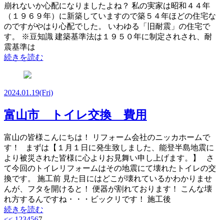
崩れないか心配になりましたよね？ 私の実家は昭和４４年
（１９６９年）に新築していますので築５４年ほどの住宅な
のですがやはり心配でした。 いわゆる「旧耐震」の住宅で
す。 ※豆知識 建築基準法は１９５０年に制定されされ、耐
震基準は
続きを読む
2024.01.19
(Fri)
富山市 トイレ交換 費用
富山の皆様こんにちは！ リフォーム会社のニッカホームで
す！ まずは【１月１日に発生致しました、能登半島地震に
より被災された皆様に心よりお見舞い申し上げます。】 さ
て今回のトイレリフォームはその地震にて壊れたトイレの交
換です。 施工前 見た目にはどこが壊れているかわかりませ
んが、フタを開けると！ 便器が割れております！ こんな壊
れ方するんですね・・・ビックリです！ 施工後
続きを読む
<<
1
2
3
4
5
6
7