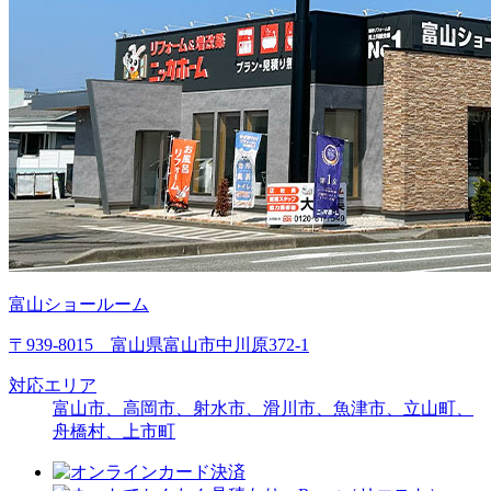
富山ショールーム
〒939-8015 富山県富山市中川原372-1
対応エリア
富山市、高岡市、射水市、滑川市、魚津市、立山町、
舟橋村、上市町