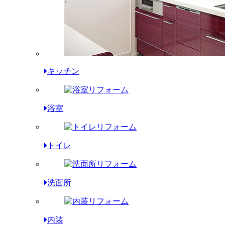
キッチン
浴室
トイレ
洗面所
内装