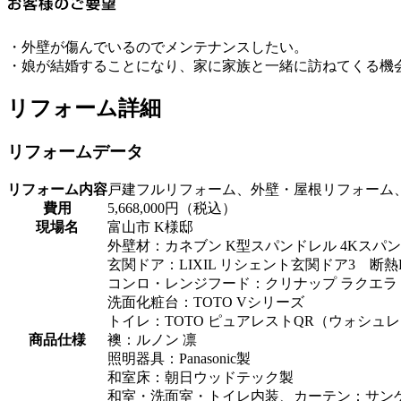
・外壁が傷んでいるのでメンテナンスしたい。
・娘が結婚することになり、家に家族と一緒に訪ねてくる機
リフォーム詳細
リフォームデータ
リフォーム内容
戸建フルリフォーム、外壁・屋根リフォーム
費用
5,668,000円（税込）
現場名
富山市 K様邸
外壁材：カネブン K型スパンドレル 4Kスパン
玄関ドア：LIXIL リシェント玄関ドア3 断熱
コンロ・レンジフード：クリナップ ラクエラ
洗面化粧台：TOTO Vシリーズ
トイレ：TOTO ピュアレストQR（ウォシュレッ
商品仕様
襖：ルノン 凛
照明器具：Panasonic製
和室床：朝日ウッドテック製
和室・洗面室・トイレ内装、カーテン：サン