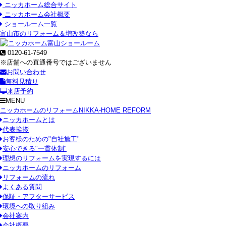
ニッカホーム総合サイト
ニッカホーム会社概要
ショールーム一覧
富山市のリフォーム＆増改築なら
0120-61-7549
※店舗への直通番号ではございません
お問い合わせ
無料見積り
来店予約
MENU
ニッカホームのリフォーム
NIKKA-HOME REFORM
ニッカホームとは
代表挨拶
お客様のための"自社施工"
安心できる"一貫体制"
理想のリフォームを実現するには
ニッカホームのリフォーム
リフォームの流れ
よくある質問
保証・アフターサービス
環境への取り組み
会社案内
会社概要