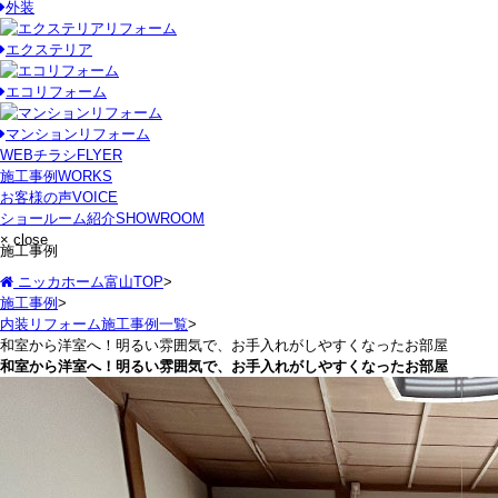
外装
エクステリア
エコリフォーム
マンションリフォーム
WEBチラシ
FLYER
施工事例
WORKS
お客様の声
VOICE
ショールーム紹介
SHOWROOM
× close
施工事例
ニッカホーム富山TOP
>
施工事例
>
内装リフォーム施工事例一覧
>
和室から洋室へ！明るい雰囲気で、お手入れがしやすくなったお部屋
和室から洋室へ！明るい雰囲気で、お手入れがしやすくなったお部屋