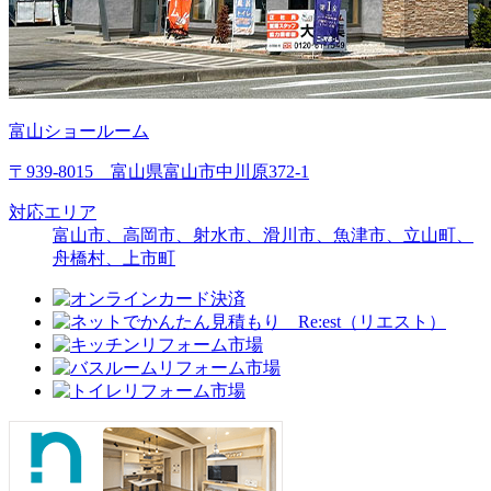
富山ショールーム
〒939-8015 富山県富山市中川原372-1
対応エリア
富山市、高岡市、射水市、滑川市、魚津市、立山町、
舟橋村、上市町