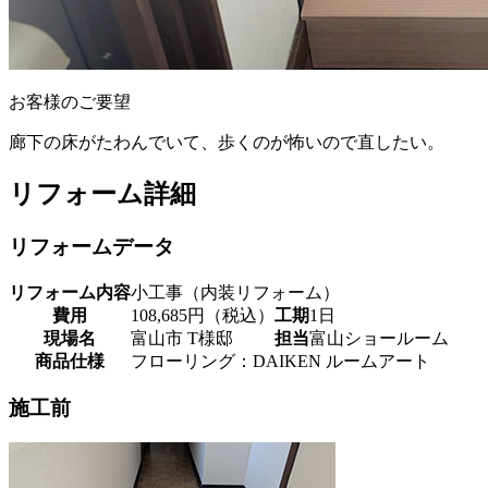
お客様のご要望
廊下の床がたわんでいて、歩くのが怖いので直したい。
リフォーム詳細
リフォームデータ
リフォーム内容
小工事（内装リフォーム）
費用
108,685円（税込）
工期
1日
現場名
富山市 T様邸
担当
富山ショールーム
商品仕様
フローリング：DAIKEN ルームアート
施工前