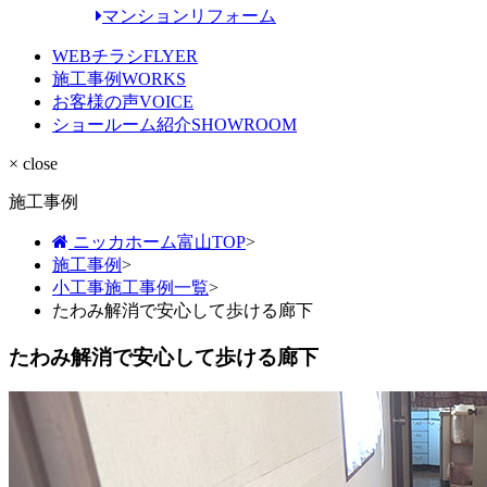
マンションリフォーム
WEBチラシ
FLYER
施工事例
WORKS
お客様の声
VOICE
ショールーム紹介
SHOWROOM
× close
施工事例
ニッカホーム富山TOP
>
施工事例
>
小工事施工事例一覧
>
たわみ解消で安心して歩ける廊下
たわみ解消で安心して歩ける廊下