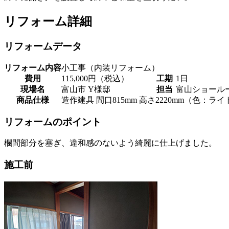
リフォーム詳細
リフォームデータ
リフォーム内容
小工事（内装リフォーム）
費用
115,000円（税込）
工期
1日
現場名
富山市 Y様邸
担当
富山ショール
商品仕様
造作建具 間口815mm 高さ2220mm（色：ラ
リフォームのポイント
欄間部分を塞ぎ、違和感のないよう綺麗に仕上げました。
施工前