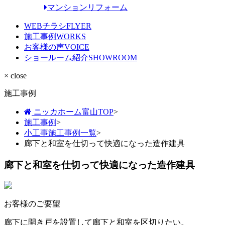
マンションリフォーム
WEBチラシ
FLYER
施工事例
WORKS
お客様の声
VOICE
ショールーム紹介
SHOWROOM
× close
施工事例
ニッカホーム富山TOP
>
施工事例
>
小工事施工事例一覧
>
廊下と和室を仕切って快適になった造作建具
廊下と和室を仕切って快適になった造作建具
お客様のご要望
廊下に開き戸を設置して廊下と和室を区切りたい。