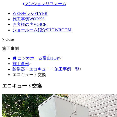
マンションリフォーム
WEBチラシ
FLYER
施工事例
WORKS
お客様の声
VOICE
ショールーム紹介
SHOWROOM
× close
施工事例
ニッカホーム富山TOP
>
施工事例
>
給湯器・エコキュート施工事例一覧
>
エコキュート交換
エコキュート交換