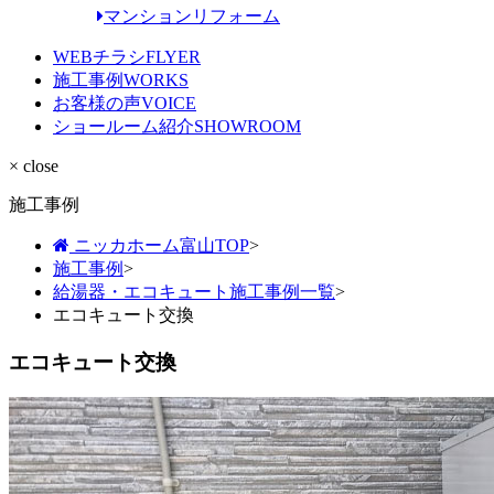
マンションリフォーム
WEBチラシ
FLYER
施工事例
WORKS
お客様の声
VOICE
ショールーム紹介
SHOWROOM
× close
施工事例
ニッカホーム富山TOP
>
施工事例
>
給湯器・エコキュート施工事例一覧
>
エコキュート交換
エコキュート交換