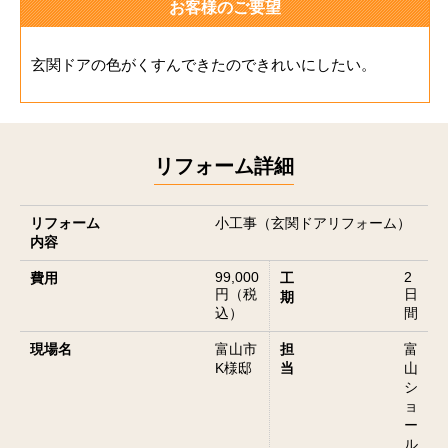
お客様のご要望
玄関ドアの色がくすんできたのできれいにしたい。
リフォーム詳細
リフォーム
小工事（玄関ドアリフォーム）
内容
99,000
2
費用
工
円（税
日
期
込）
間
現場名
富山市
担
富
K様邸
当
山
シ
ョ
ー
ル