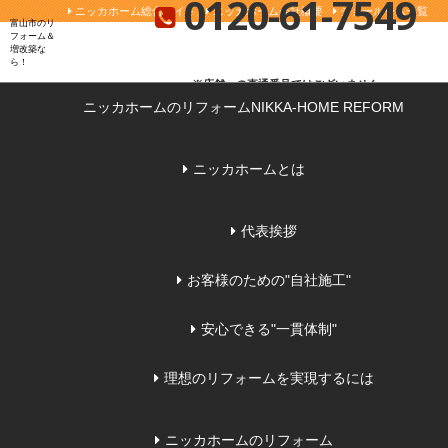
0120-61-7549
ニッカホーム総合サイト
ニッカホーム会社概要
ショールーム一覧
富山市のリ
フォーム＆
増改築な
ら
※店舗への直通番号ではございません
ニッカホームのリフォーム
NIKKA-HOME REFORM
お問い合わせ
無料見積り
来店予
ニッカホームとは
代表挨拶
お客様のための"自社施工"
安心できる"一貫体制"
理想のリフォームを実現するには
ニッカホームのリフォーム