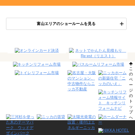
富山エリアのショールームを見る
こ
の
ペ
ー
ジ
の
ト
ッ
プ
へ